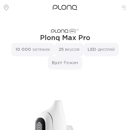
Plonq Max Pro
10 000
затяжек
25
вкусов
LED
-дисплей
Буст
Режим