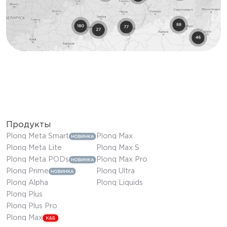
Продукты
Plonq Meta Smart
Plonq Max
Plonq Meta Lite
Plonq Max S
Plonq Meta PODs
Plonq Max Pro
Plonq Prime
Plonq Ultra
Plonq Alpha
Plonq Liquids
Plonq Plus
Plonq Plus Pro
Plonq Max