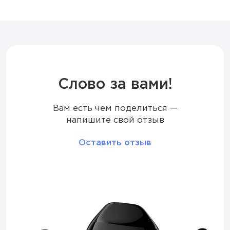
Ёмкость батареи
750 мАч
Дисплей
LED
Режим
Стандартный / Буст
Слово за вами!
Вам есть чем поделиться —
Количество вкусов
18
напишите свой отзыв
Тип коила
Меш
Оставить отзыв
Корпус
Металлический
Перезарядка
Type-C