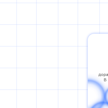
дора
В