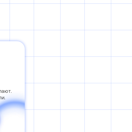
лают.
и.