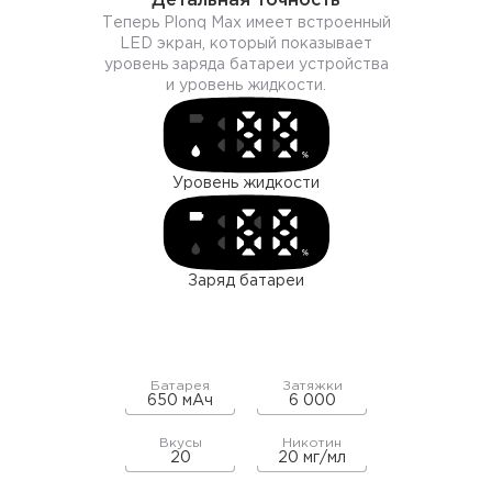
Детальная точность
Теперь Plonq Max имеет встроенный
LЕD экран, который показывает
уровень заряда батареи устройства
и уровень жидкости.
Уровень жидкости
Заряд батареи
Батарея
Затяжки
650 мАч
6 000
Вкусы
Никотин
20
20 мг/мл