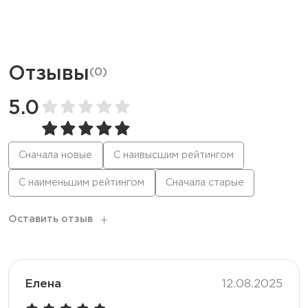
Ёмкость батареи
650 мАч
Дисплей
LED
Отзывы
(
0
)
Режим
Стандартный
5.0
Количество вкусов
16
Сначала новые
С наивысшим рейтингом
С наименьшим рейтингом
Сначала старые
Тип коила
Меш
Оставить отзыв
Корпус
Глянцевый
Перезарядка
Type-C
Елена
12.08.2025