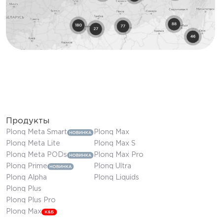
Продукты
Plonq Meta Smart
Plonq Max
Plonq Meta Lite
Plonq Max S
Plonq Meta PODs
Plonq Max Pro
Plonq Prime
Plonq Ultra
Plonq Alpha
Plonq Liquids
Plonq Plus
Plonq Plus Pro
Plonq Max