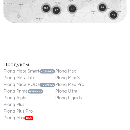
Продукты
Plonq Meta Smart
Plonq Max
Plonq Meta Lite
Plonq Max S
Plonq Meta PODs
Plonq Max Pro
Plonq Prime
Plonq Ultra
Plonq Alpha
Plonq Liquids
Plonq Plus
Plonq Plus Pro
Plonq Max