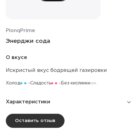
Plonq
Prime
Энерджи сода
О вкусе
Искристый вкус бодрящей газировки
Холод
Сладость
Без кислинки
Характеристики
Количество затяжек
12 000
Оставить отзыв
Ёмкость батареи
750 мАч