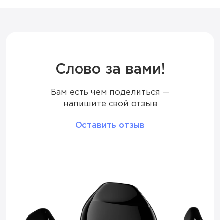
Дисплей
LED
Режим
Стандартный / Буст
Слово за вами!
Вам есть чем поделиться —
Количество вкусов
18
напишите свой отзыв
Тип коила
Меш
Оставить отзыв
Корпус
Металлический
Перезарядка
Type-C