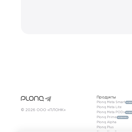
Продукты
Plonq Meta Smart
Plonq Meta Lite
© 2026 ООО «ПЛОНК»
Plonq Meta PODs
Plonq Prime
Plonq Alpha
Plonq Plus