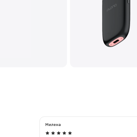
Количество вкусов
Тип коила
Корпус
Перезарядка
Милена