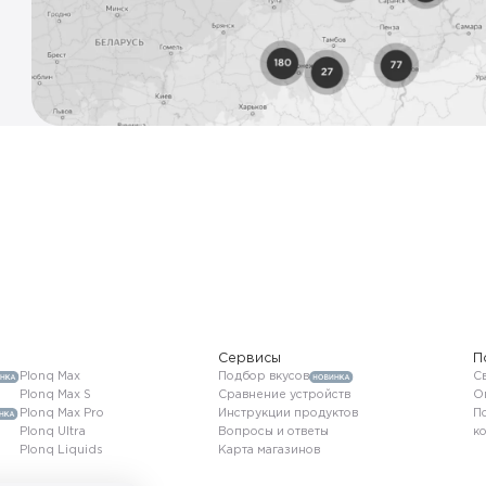
Сервисы
П
Plonq Max
Подбор вкусов
Св
Plonq Max S
Сравнение устройств
О
Plonq Max Pro
Инструкции продуктов
П
Plonq Ultra
Вопросы и ответы
к
Plonq Liquids
Карта магазинов