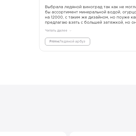
Выбрала ледяной виноград так как не могл
бы ассортимент минеральной водой, огурцом
на 12000, с таким же дизайном, но поуже к
предлагаю взять с большей затяжкой, но он
им удобны. А представляете, Plonq Prime-
Читать далее
ВОЗМОЖНОСТЕЙ😉. Кстати любителям HQD на
максимальными затяжками восхваляя их( об
Prime
Ледяной арбуз
отмечая, что они громоздкие. Все стремятс
осознанное сокращение лишнего!