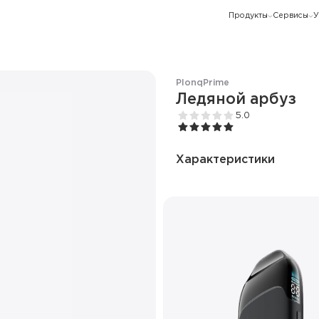
Продукты
Сервисы
У
Plonq
Prime
Ледяной арбуз
5.0
Характеристики
Количество затяжек
Ёмкость батареи
Дисплей
Режим