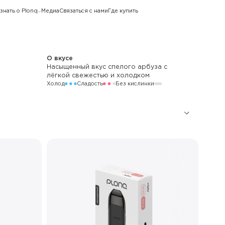
знать о Plonq
Медиа
Связаться с нами
Где купить
О вкусе
Насыщенный вкус спелого арбуза с
лёгкой свежестью и холодком
Холод
Сладость
Без кислинки
12 000
750 мАч
LED
Стандартный / Буст