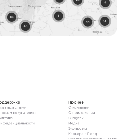
оддержка
Прочее
язаться с нами
О компании
птовым покупателям
О приложении
олитика
О вкусах
онфиденциальности
Медиа
Экопроект
Карьера в Plonq