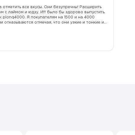
а отметить все вкусы. Они безупречны! Расширить
 с лаймом и юдзу. И!!! было бы здорово выпустить
ак plonq4000. Я покупателям на 1500 и на 4000
и отказываются отмечая, что они узкие и тонкие и
 тонкий, узкий, МЕНЬШЕ МЕСТА, БОЛЬШЕ
 10,12,15000 затяжек предлагаю Plonq с
основано) сразу же , в один голос отказываются
я к минимализму! Давайте сочтём в дизайне