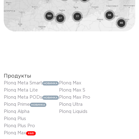
Продукты
Plonq Meta Smart
Plonq Max
Plonq Meta Lite
Plonq Max S
Plonq Meta PODs
Plonq Max Pro
Plonq Prime
Plonq Ultra
Plonq Alpha
Plonq Liquids
Plonq Plus
Plonq Plus Pro
Plonq Max