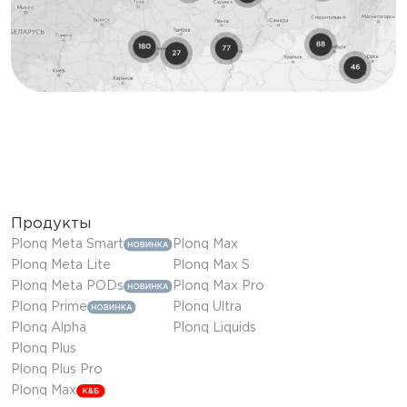
Продукты
Plonq Meta Smart
Plonq Max
Plonq Meta Lite
Plonq Max S
Plonq Meta PODs
Plonq Max Pro
Plonq Prime
Plonq Ultra
Plonq Alpha
Plonq Liquids
Plonq Plus
Plonq Plus Pro
Plonq Max