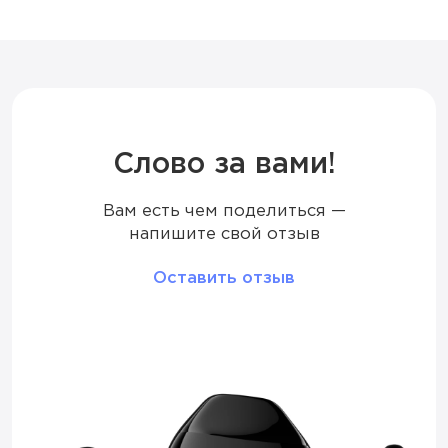
Ёмкость батареи
600 мАч
Дисплей
LED
Режим
Стандартный
Слово за вами!
Вам есть чем поделиться —
Количество вкусов
30
напишите свой отзыв
Тип коила
Меш
Оставить отзыв
Корпус
Глянцевый
Перезарядка
Type-C