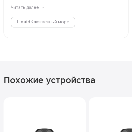
Парила неделю — не надоело👌🏼
Читать далее
Liquid
Клюквенный морс
Похожие устройства