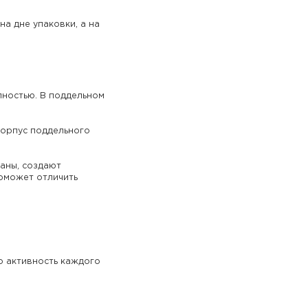
на дне упаковки, а на
лностью. В поддельном
Корпус поддельного
аны, создают
поможет отличить
о активность каждого