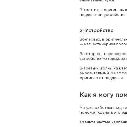
значительно хуже.
В-третьих, в оригинальн
поддельном устройстве 
2. Устройство
Во-первых, в оригиналь
— нет, есть чёрная поло
Во-вторых, поверхность
устройства матовый, за
В-третьих, волны на цв
выразительный 3D-эффек
оригинал от подделки 
Как я могу по
Мы уже работаем над те
поможет сделать это ещ
Станьте частью кампани