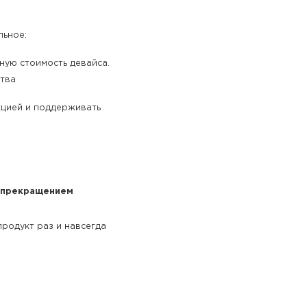
льное:
ную стоимость девайса.
ства
укцией и поддерживать
 прекращением
продукт раз и навсегда