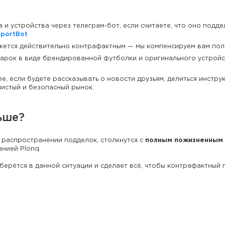
и устройства через телеграм-бот, если считаете, что оно подде
pportBot
жется действительно контрафактным — мы компенсируем вам пол
арок в виде брендированной футболки и оригинального устрой
е, если будете рассказывать о новости друзьям, делиться инстр
чистый и безопасный рынок.
ьше?
 распространении подделок, столкнутся с
полным пожизненным
нией Plonq.
зберётся в данной ситуации и сделает всё, чтобы контрафактный 