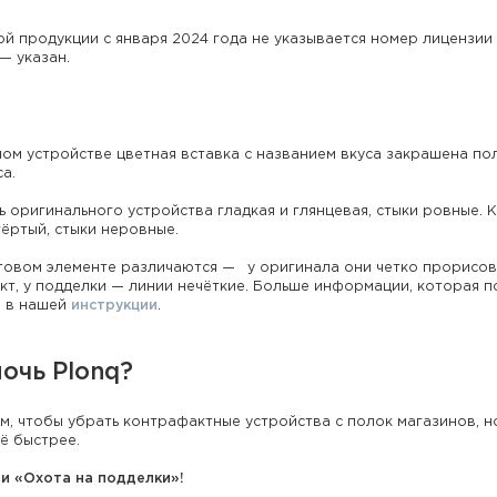
ой продукции с января 2024 года не указывается номер лицензии 
— указан.
ном устройстве цветная вставка с названием вкуса закрашена по
са.
 оригинального устройства гладкая и глянцевая, стыки ровные. 
тёртый, стыки неровные.
етовом элементе различаются — у оригинала они четко прорисов
т, у подделки — линии нечёткие. Больше информации, которая 
— в нашей
инструкции
.
мочь Plonq?
м, чтобы убрать контрафактные устройства с полок магазинов, н
ё быстрее.
и «Охота на подделки»!