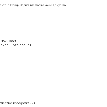
знать о Plonq
Медиа
Связаться с нами
Где купить
Max Smart.
ериал — это полная
 качество изображения