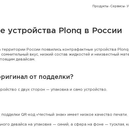
Продукты
Сервисы
У
 устройства Plonq в России
а территории России появились контрафактные устройства Plonq 
 сомнительный вкус, низкий состав жидкостей и неизвестный мат
тоящим девайсам.
оригинал от подделки?
ройство с двух сторон — упаковка и само устройство.
 подделки QR-код «Честный знак» имеет низкое качество печати.
ьного девайса на упаковке — синий, а сфера на фоне — тусклая,