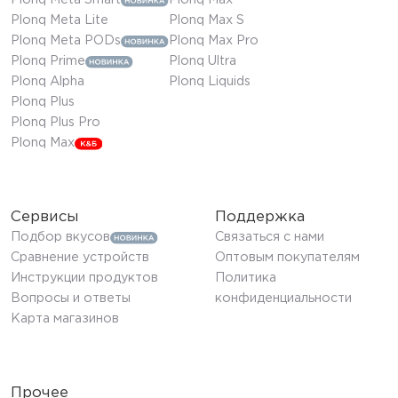
Plonq Meta Smart
Plonq Max
Plonq Meta Lite
Plonq Max S
Plonq Meta PODs
Plonq Max Pro
Plonq Prime
Plonq Ultra
Plonq Alpha
Plonq Liquids
Plonq Plus
Plonq Plus Pro
Plonq Max
Сервисы
Поддержка
Подбор вкусов
Связаться с нами
Сравнение устройств
Оптовым покупателям
Инструкции продуктов
Политика
Вопросы и ответы
конфиденциальности
Карта магазинов
Прочее