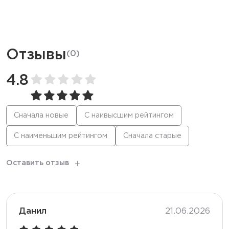
Ёмкость батареи
850 мАч
Режим
Стандартный
Отзывы
(
0
)
Количество вкусов
30
4.8
Тип коила
Меш
Сначала новые
С наивысшим рейтингом
С наименьшим рейтингом
Сначала старые
Корпус
Глянцевый
Оставить отзыв
Данил
21.06.2026