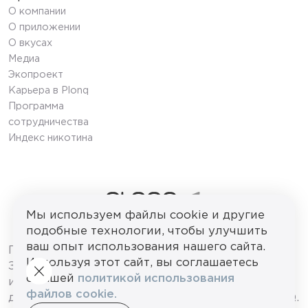
О компании
О приложении
О вкусах
Медиа
Экопроект
Карьера в Plonq
Программа
сотрудничества
Индекс никотина
Мы используем файлы cookie и другие
подобные технологии, чтобы улучшить
© 2026 ООО «ПЛОНК»
ваш опыт использования нашего сайта.
ПРОДАЖА НЕСОВЕРШЕННОЛЕТНИМ
Используя этот сайт, вы соглашаетесь
ЗАПРЕЩЕНА. Сайт используется
с нашей
политикой использования
исключительно в целях информирования
файлов cookie.
действующих потребителей продукции PLONQ.