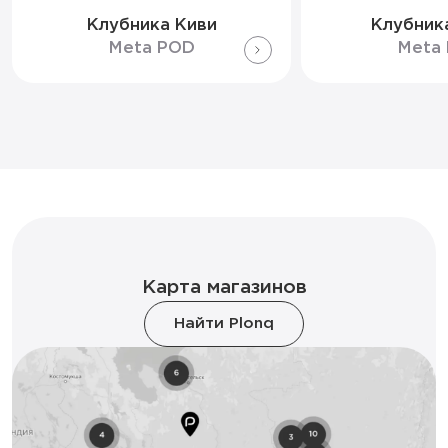
Клубника Киви
Клубник
Meta POD
Meta
Карта магазинов
Найти Plonq