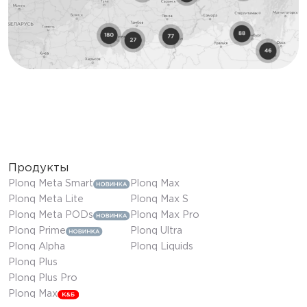
Продукты
Plonq Meta Smart
Plonq Max
Plonq Meta Lite
Plonq Max S
Plonq Meta PODs
Plonq Max Pro
Plonq Prime
Plonq Ultra
Plonq Alpha
Plonq Liquids
Plonq Plus
Plonq Plus Pro
Plonq Max