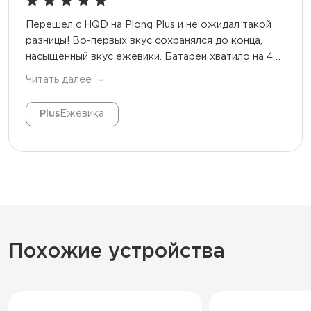
Перешел с HQD на Plonq Plus и не ожидал такой
разницы! Во-первых вкус сохранялся до конца,
насыщенный вкус ежевики. Батареи хватило на 4
дня (я курю часто), но к концу пар стал слабее.
Читать далее
Одноразка в моих фаворитах теперь, топ!
Plus
Ежевика
Похожие устройства