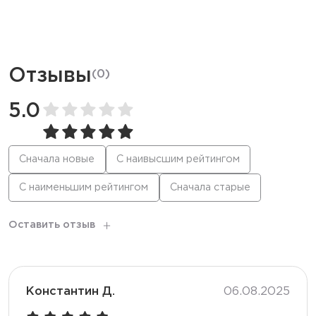
Ёмкость батареи
850 мАч
Режим
Стандартный
Отзывы
(
0
)
Количество вкусов
30
5.0
Тип коила
Меш
Сначала новые
С наивысшим рейтингом
С наименьшим рейтингом
Сначала старые
Корпус
Глянцевый
Оставить отзыв
Константин Д.
06.08.2025