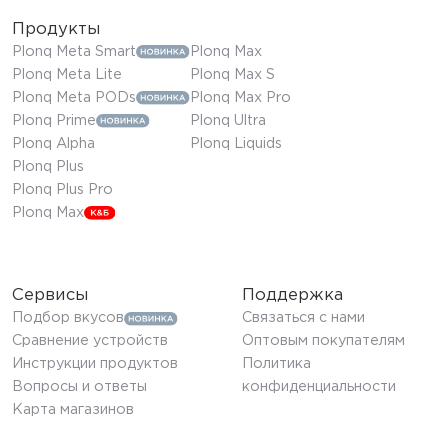
Продукты
Plonq Meta Smart
Plonq Max
Plonq Meta Lite
Plonq Max S
Plonq Meta PODs
Plonq Max Pro
Plonq Prime
Plonq Ultra
Plonq Alpha
Plonq Liquids
Plonq Plus
Plonq Plus Pro
Plonq Max
Сервисы
Поддержка
Подбор вкусов
Связаться с нами
Сравнение устройств
Оптовым покупателям
Инструкции продуктов
Политика
Вопросы и ответы
конфиденциальности
Карта магазинов