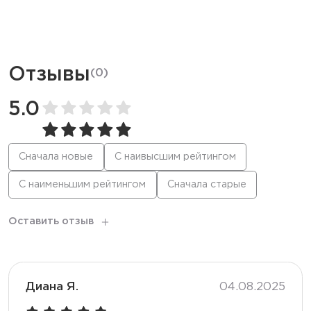
Ёмкость батареи
750 мАч
Дисплей
LED
Отзывы
(
0
)
Режим
Стандартный / Буст
5.0
Количество вкусов
25
Сначала новые
С наивысшим рейтингом
С наименьшим рейтингом
Сначала старые
Тип коила
Меш
Оставить отзыв
Корпус
Глянцевый
Перезарядка
Type-C
Диана Я.
04.08.2025