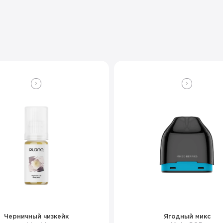
Черничный чизкейк
Ягодный микс