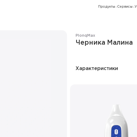
Продукты
Сервисы
У
Plonq
Max
Черника Малина
Характеристики
Количество затяжек
Ёмкость батареи
Дисплей
Режим