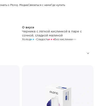
знать о Plonq
Медиа
Связаться с нами
Где купить
О вкусе
Черника с лёгкой кислинкой в паре с
сочной, сладкой малиной
Холод
Сладость
Без кислинки
6 000
650 мАч
LED
Стандартный