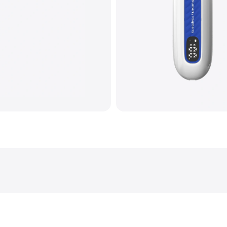
Количество вкусов
Тип коила
Корпус
Перезарядка