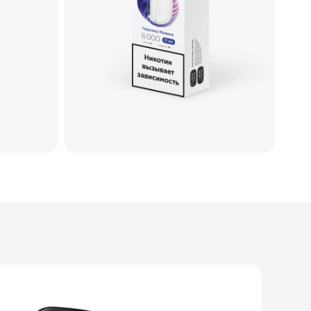
20
Меш
Глянцевый
Type-C