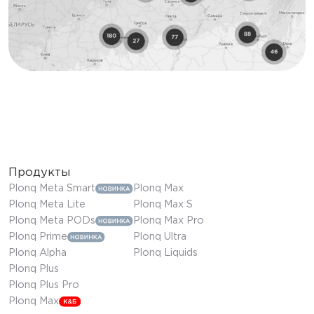
Продукты
Plonq Meta Smart
Plonq Max
Plonq Meta Lite
Plonq Max S
Plonq Meta PODs
Plonq Max Pro
Plonq Prime
Plonq Ultra
Plonq Alpha
Plonq Liquids
Plonq Plus
Plonq Plus Pro
Plonq Max