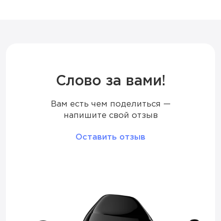
Ёмкость батареи
750 мАч
Дисплей
LED
Режим
Стандартный / Буст
Слово за вами!
Вам есть чем поделиться —
Количество вкусов
18
напишите свой отзыв
Тип коила
Меш
Оставить отзыв
Корпус
Металлический
Перезарядка
Type-C