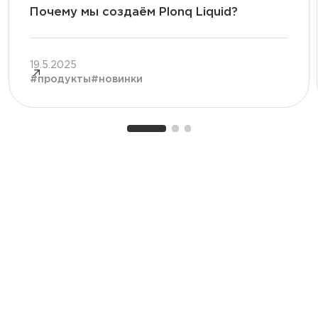
Почему мы создаём Plonq Liquid?
19.5.2025
#
продукты
#
новинки
Продукты
Plonq Meta Smart
Plonq Max
Plonq Meta Lite
Plonq Max S
Plonq Meta PODs
Plonq Max Pro