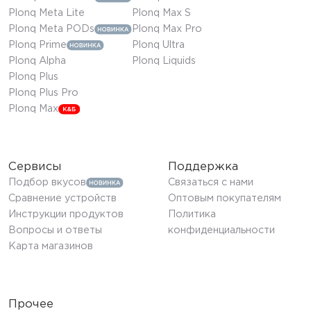
Plonq Meta Lite
Plonq Max S
Plonq Meta PODs
Plonq Max Pro
Plonq Prime
Plonq Ultra
Plonq Alpha
Plonq Liquids
Plonq Plus
Plonq Plus Pro
Plonq Max
Сервисы
Поддержка
Подбор вкусов
Связаться с нами
Сравнение устройств
Оптовым покупателям
Инструкции продуктов
Политика
Вопросы и ответы
конфиденциальности
Карта магазинов
Прочее