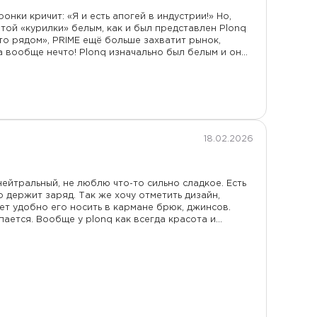
онки кричит: «Я и есть апогей в индустрии!» Но,
той «курилки» белым, как и был представлен Plonq
-то рядом», PRIME ещё больше захватит рынок,
а вообще нечто! Plonq изначально был белым и он
провал в плане дизайна, простите «колхоз». 1.500,
то айфон в мире электронных сигарет. Я консультант
тет». Pod система и Prime, это Tesla, это IPhone,
18.02.2026
нейтральный, не люблю что-то сильно сладкое. Есть
 держит заряд. Так же хочу отметить дизайн,
ет удобно его носить в кармане брюк, джинсов.
ается. Вообще у plonq как всегда красота и