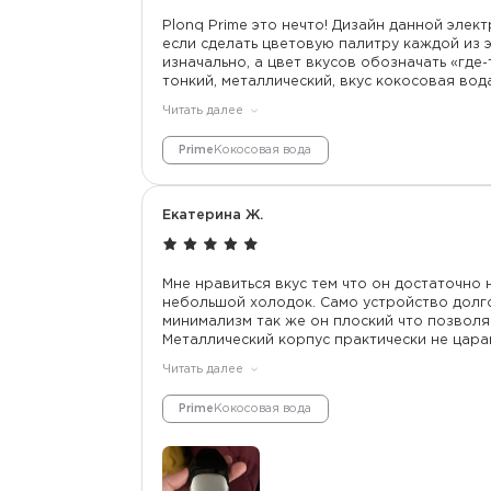
Plonq Prime это нечто! Дизайн данной электр
если сделать цветовую палитру каждой из э
изначально, а цвет вкусов обозначать «где
тонкий, металлический, вкус кокосовая вод
должен оставаться таким, 12.000 это самый 
Читать далее
4.000, 6.000 это брелки от Роллс Ройса, э
и с плонком давно, вижу, как он «живет и рас
Prime
Кокосовая вода
это элита в мире индустрии! Браво!
Екатерина Ж.
Мне нравиться вкус тем что он достаточно 
небольшой холодок. Само устройство долго
минимализм так же он плоский что позволя
Металлический корпус практически не царап
качество продукции.
Читать далее
Prime
Кокосовая вода