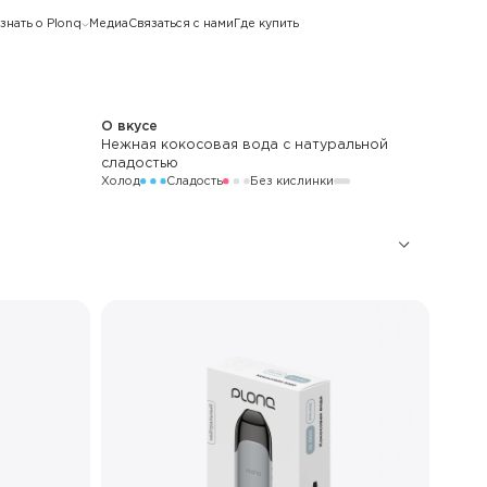
знать о Plonq
Медиа
Связаться с нами
Где купить
О вкусе
Нежная кокосовая вода с натуральной
сладостью
Холод
Сладость
Без кислинки
12 000
750 мАч
LED
Стандартный / Буст