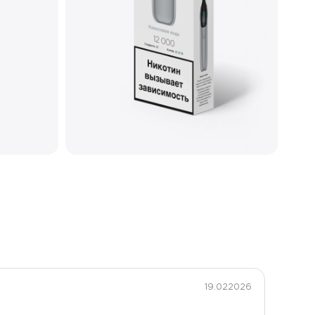
18
Меш
Металлический
Type-C
19.022026