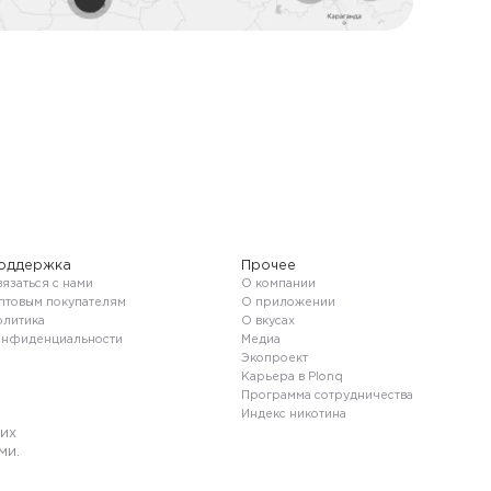
оддержка
Прочее
язаться с нами
О компании
птовым покупателям
О приложении
олитика
О вкусах
онфиденциальности
Медиа
Экопроект
Карьера в Plonq
Программа сотрудничества
Индекс никотина
их
ми.