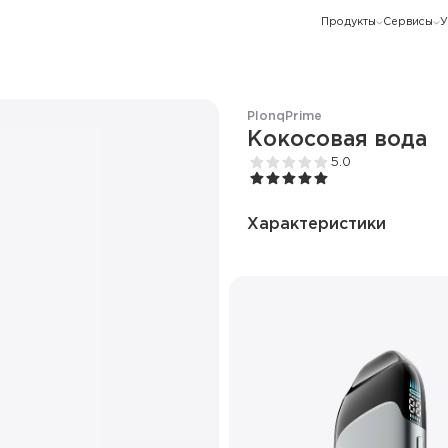
Продукты
Сервисы
У
Plonq
Prime
Кокосовая вода
5.0
Характеристики
Количество затяжек
Ёмкость батареи
Дисплей
Режим