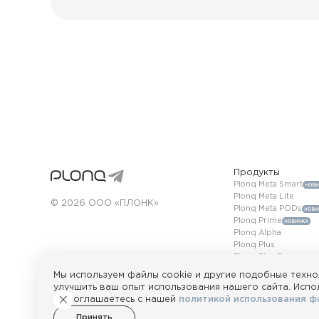
Продукты
Plonq Meta Smart
Plonq Meta Lite
© 2026 ООО «ПЛОНК»
Plonq Meta PODs
Plonq Prime
Plonq Alpha
Plonq Plus
Plonq Plus Pro
Plonq Max
Мы используем файлы cookie и другие подобные техно
ПРОДАЖА НЕСОВЕРШЕННОЛЕТНИМ ЗАПРЕЩЕНА. Сайт исп
улучшить ваш опыт использования нашего сайта. Испол
потребителей продукции PLONQ. Защищено выпущен
вы соглашаетесь с нашей
политикой использования фа
Принять