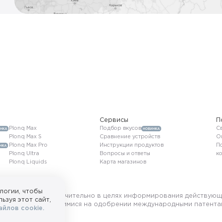
Сервисы
П
Plonq Max
Подбор вкусов
Св
Plonq Max S
Сравнение устройств
О
Plonq Max Pro
Инструкции продуктов
П
Plonq Ultra
Вопросы и ответы
к
Plonq Liquids
Карта магазинов
логии, чтобы
ользуется исключительно в целях информирования действующ
ьзуя этот сайт,
ными
и/или
находящимися на одобрении международными патента
йлов cookie.