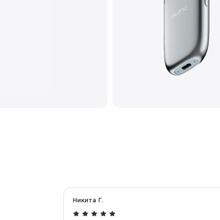
Количество вкусов
Тип коила
Корпус
Перезарядка
Никита Г.