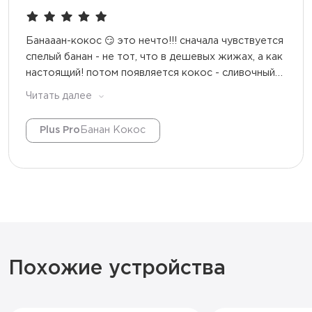
Банааан-кокос 😏 это нечто!!! сначала чувствуется
спелый банан - не тот, что в дешевых жижах, а как
настоящий! потом появляется кокос - сливочный
такой, как кокосовое молоко... и в конце легкая
Читать далее
прохлада чтоб не прилипало ПАРИЛ 2 НЕДЕЛИ (не
часто) вкус стабильный до конца, только
Plus Pro
Банан Кокос
последние 100 тяг чуть слабее. Батарея — монстр,
я заряжал 1 раз через 10 дней Белый корпус чуть
пожелтел у мундштука (но я его постоянно собой
носил). Итог: топ кто хочет сладости и
сливочности
Похожие устройства