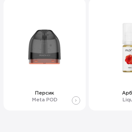
Персик
Арб
Meta POD
Liq