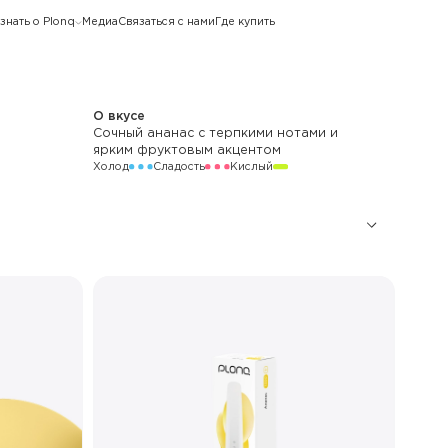
знать о Plonq
Медиа
Связаться с нами
Где купить
О вкусе
Сочный ананас с терпкими нотами и
ярким фруктовым акцентом
Холод
Сладость
Кислый
1 500
850 мАч
Стандартный
30