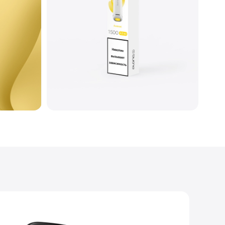
Меш
Глянцевый