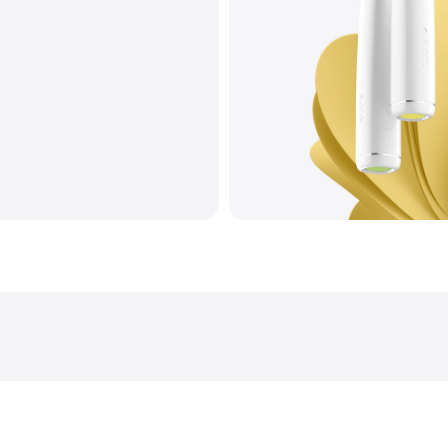
Тип коила
Корпус