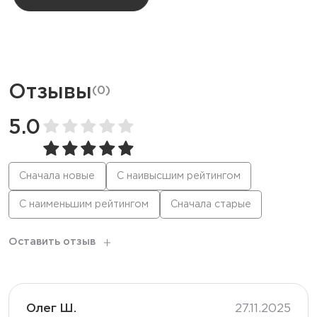
Ёмкость батареи
850 мАч
Режим
Стандартный
Отзывы
(
0
)
Количество вкусов
30
5.0
Тип коила
Меш
Сначала новые
С наивысшим рейтингом
С наименьшим рейтингом
Сначала старые
Корпус
Глянцевый
Оставить отзыв
Олег Ш.
27.11.2025