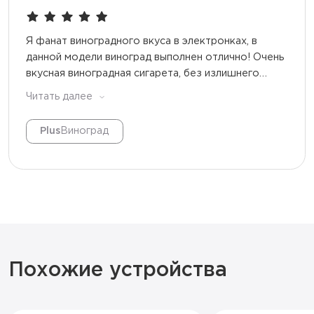
Я фанат виноградного вкуса в электронках, в
данной модели виноград выполнен отлично! Очень
вкусная виноградная сигарета, без излишнего
“безумия” вкуса, но достаточно насыщенности и
Читать далее
свои 1500 тяг выдерживает.
Plus
Виноград
Похожие устройства