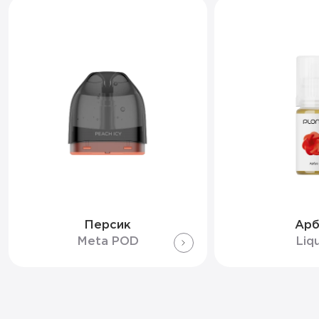
Персик
Арб
Meta POD
Liq