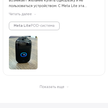
возникает желание купить одноразку и не
пользоваться устройством. С Meta Lite эта
проблема оказалась решена, ведь я могу купить
Читать далее
предзаправленный картридж и устройство
превращается в одноразовое, это для меня очень
Meta Lite
POD-система
удобно. Кроме того, заправляемые картриджи
очень долго не сгорают и совсем не текут, что
тоже является огромным плюсом по сравнению с
конкурентами. Еще один плюс за стильный дизайн)
Однозначно рекомендую к покупке.
Показать еще