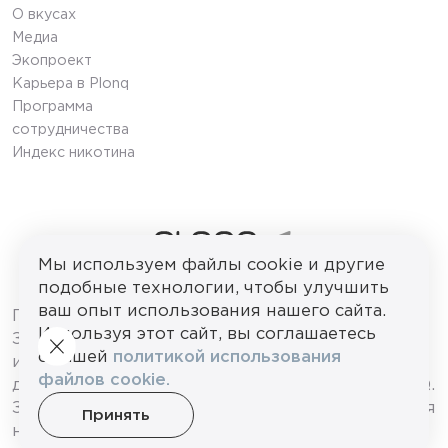
О вкусах
Медиа
Экопроект
Карьера в Plonq
Программа
сотрудничества
Индекс никотина
Мы используем файлы cookie и другие
подобные технологии, чтобы улучшить
© 2026 ООО «ПЛОНК»
ваш опыт использования нашего сайта.
ПРОДАЖА НЕСОВЕРШЕННОЛЕТНИМ
Используя этот сайт, вы соглашаетесь
ЗАПРЕЩЕНА. Сайт используется
с нашей
политикой использования
исключительно в целях информирования
файлов cookie.
действующих потребителей продукции PLONQ.
Защищено выпущенными
и/или
находящимися
Принять
на одобрении международными патентами.