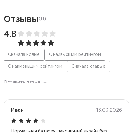
Режим
Мягкий / Стандартный / Буст
Отзывы
(
0
)
Корпус
Металлический
4.8
Перезарядка
Type-C
Сначала новые
С наивысшим рейтингом
С наименьшим рейтингом
Сначала старые
Оставить отзыв
Иван
13.03.2026
Нормальная батарея, лаконичный дизайн без