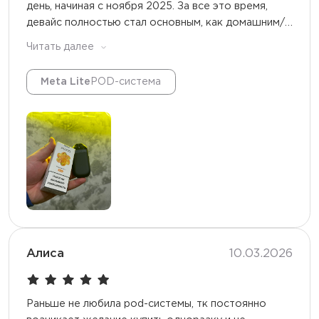
день, начиная с ноября 2025. За все это время,
девайс полностью стал основным, как домашним/
так и рабочим. Картриджи очень долго живут, что
Читать далее
очевидно радует. Отдельное спасибо за самую
топовую жидкость ❤️
Meta Lite
POD-система
Алиса
10.03.2026
Раньше не любила pod-системы, тк постоянно