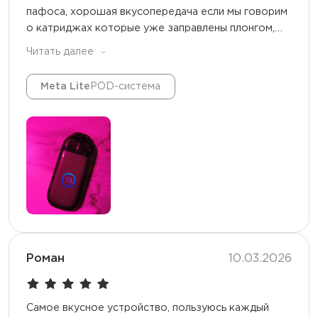
пафоса, хорошая вкусопередача если мы говорим
о катриджах которые уже заправлены плонгом,
относительно недорогие пустые баки для своей
Читать далее
жижи. Заправленные плонгом дорогие, да и тяга
ниочем у них. Теперь о проблемах, от своей жижи
Meta Lite
POD-система
если мы не говорим о плонг жижах или типа
премах пустые баки горят быстро, особенно с 0.4
сопротивлением, вообще непонятен смысл если
через пару дней он уже сгорает,такая же история
с 0.8, может кому заходит но по мне только 0.6
норма. Ну и цена, заливать прём жижи или покупать
плонговские уже Заправленные катриджи ну такое
себе, начнёшь думать о том чтобы бросить курить.
Роман
10.03.2026
Самое вкусное устройство, пользуюсь каждый