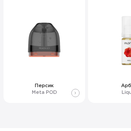
Персик
Арб
Meta POD
Liq