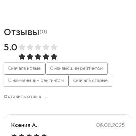
Ёмкость батареи
750 мАч
Дисплей
LED
Отзывы
(
0
)
Режим
Стандартный / Буст
5.0
Количество вкусов
25
Сначала новые
С наивысшим рейтингом
С наименьшим рейтингом
Сначала старые
Тип коила
Меш
Оставить отзыв
Корпус
Глянцевый
Перезарядка
Type-C
Ксения А.
06.08.2025