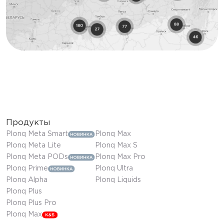
Продукты
Plonq Meta Smart
Plonq Max
Plonq Meta Lite
Plonq Max S
Plonq Meta PODs
Plonq Max Pro
Plonq Prime
Plonq Ultra
Plonq Alpha
Plonq Liquids
Plonq Plus
Plonq Plus Pro
Plonq Max