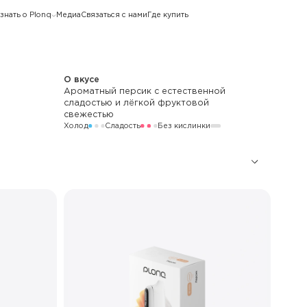
знать о Plonq
Медиа
Связаться с нами
Где купить
О вкусе
Ароматный персик с естественной
сладостью и лёгкой фруктовой
свежестью
Холод
Сладость
Без кислинки
10 000
750 мАч
LED
Стандартный / Буст