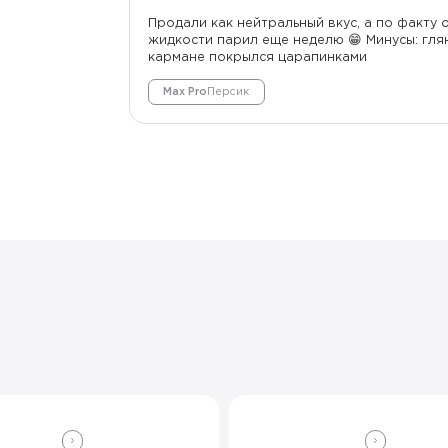
Продали как нейтральный вкус, а по факту 
жидкости парил еще неделю 😁 Минусы: гля
кармане покрылся царапинками
Max Pro
Персик