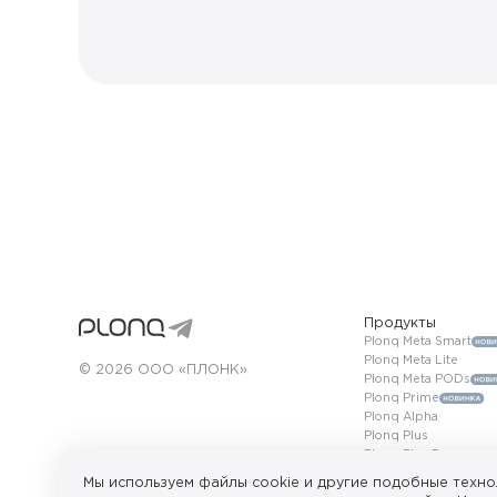
Продукты
Plonq Meta Smart
Plonq Meta Lite
© 2026 ООО «ПЛОНК»
Plonq Meta PODs
Plonq Prime
Plonq Alpha
Plonq Plus
Plonq Plus Pro
Plonq Max
Мы используем файлы cookie и другие подобные техно
ПРОДАЖА НЕСОВЕРШЕННОЛЕТНИМ ЗАПРЕЩЕНА. Сайт исп