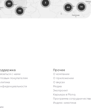
оддержка
Прочее
язаться с нами
О компании
птовым покупателям
О приложении
олитика
О вкусах
онфиденциальности
Медиа
Экопроект
Карьера в Plonq
Программа сотрудничества
Индекс никотина
их