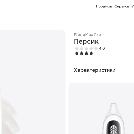
Продукты
Сервисы
У
Plonq
Max Pro
Персик
4.0
Характеристики
Количество затяжек
Ёмкость батареи
Дисплей
Режим