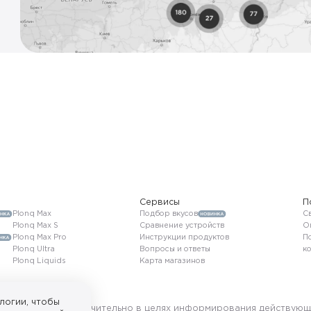
Сервисы
П
Plonq Max
Подбор вкусов
Св
Plonq Max S
Сравнение устройств
О
Plonq Max Pro
Инструкции продуктов
П
Plonq Ultra
Вопросы и ответы
к
Plonq Liquids
Карта магазинов
логии, чтобы
ользуется исключительно в целях информирования действующ