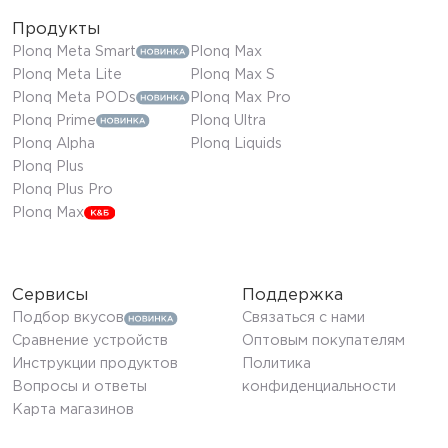
Продукты
Plonq Meta Smart
Plonq Max
Plonq Meta Lite
Plonq Max S
Plonq Meta PODs
Plonq Max Pro
Plonq Prime
Plonq Ultra
Plonq Alpha
Plonq Liquids
Plonq Plus
Plonq Plus Pro
Plonq Max
Сервисы
Поддержка
Подбор вкусов
Связаться с нами
Сравнение устройств
Оптовым покупателям
Инструкции продуктов
Политика
Вопросы и ответы
конфиденциальности
Карта магазинов