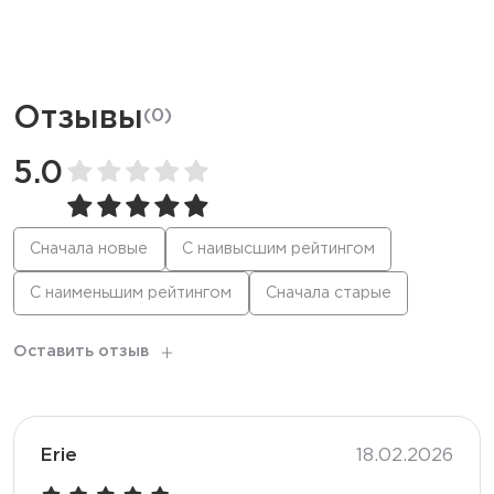
Ёмкость батареи
650 мАч
Дисплей
LED
Отзывы
(
0
)
Режим
Стандартный
5.0
Количество вкусов
20
Сначала новые
С наивысшим рейтингом
С наименьшим рейтингом
Сначала старые
Тип коила
Меш
Оставить отзыв
Корпус
Глянцевый
Перезарядка
Type-C
Erie
18.02.2026