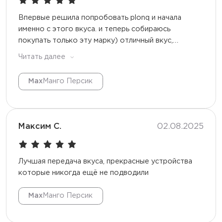
Впервые решила попробовать plonq и начала
именно с этого вкуса. и теперь собираюсь
покупать только эту марку) отличный вкус,
который держится до самого конца, заряда
Читать далее
хватает надолго. красивый и удобный дизайн - на
панели отображается процент зарядки и процент
Max
Манго Персик
жидкости. сама курилка приятно лежит в руке и
занимает мало места в кармане
Максим С.
02.08.2025
Лучшая передача вкуса, прекрасные устройства
которые никогда ещё не подводили
Max
Манго Персик